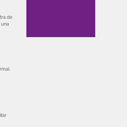
tra de
n una
rmal.
itar