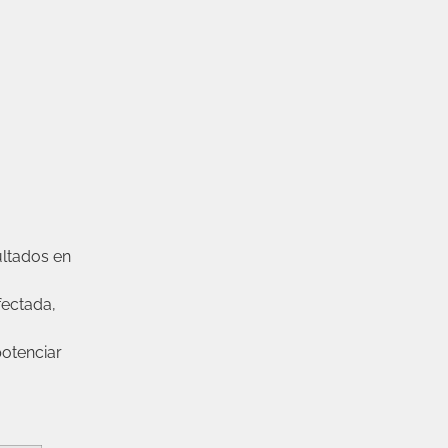
ultados en
fectada,
potenciar