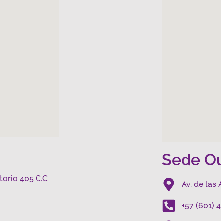
Sede Ou
torio 405 C.C
Av. de la
+57 (601) 