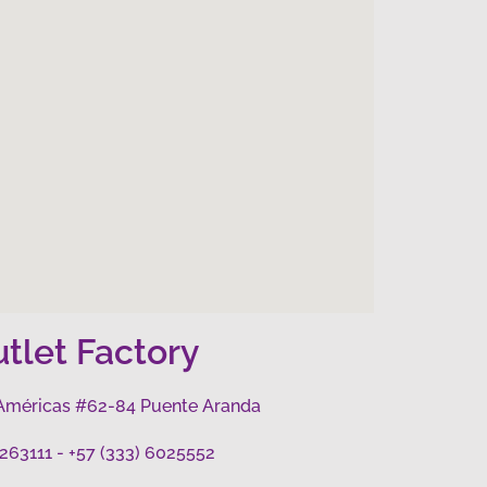
tlet Factory
s Américas #62-84 Puente Aranda
4263111 - +57 (333) 6025552