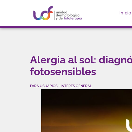
Inicio
Alergia al sol: diag
fotosensibles
·
PARA USUARIOS
INTERÉS GENERAL