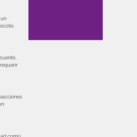
 un
escote,
cuente,
requerir
reacciones
on
idad como