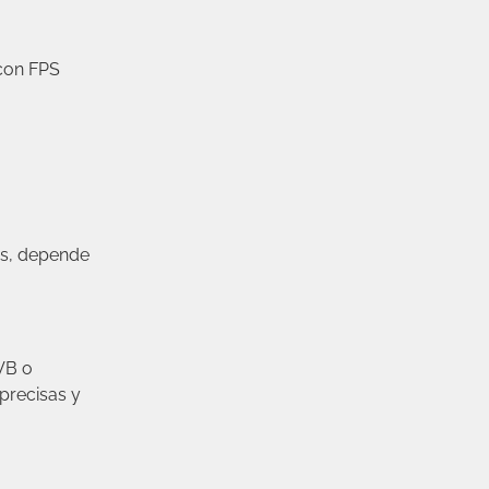
 con FPS
os, depende
VB o
 precisas y