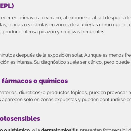
(EPL)
recer en primavera o verano, al exponerse al sol después de
as, placas o vesículas en zonas descubiertas como cuello, 
produce intensa picazón y recidivas frecuentes.
nutos después de la exposición solar. Aunque es menos fre
ión es intensa. Su diagnóstico suele ser clínico, pero puede 
r fármacos o químicos
amatorios, diuréticos) o productos tópicos, pueden provocar 
ones aparecen solo en zonas expuestas y pueden confundirse c
otosensibles
o o sistémico
, o la
dermatomiositis
, presentan fotosensibil