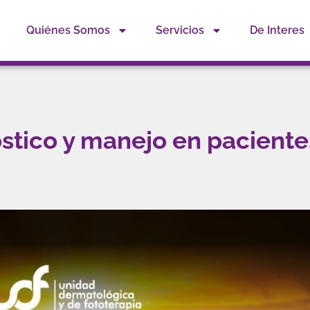
Quiénes Somos
Servicios
De Interes
nóstico y manejo en paciente