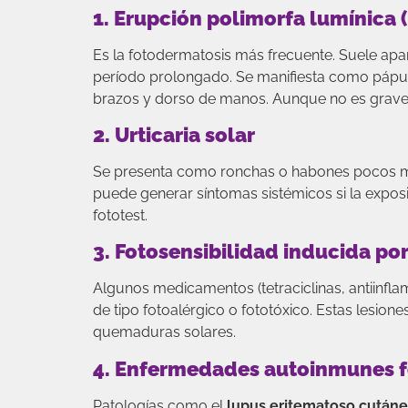
1. Erupción polimorfa lumínica 
Es la fotodermatosis más frecuente. Suele apa
período prolongado. Se manifiesta como pápul
brazos y dorso de manos. Aunque no es grave, 
2. Urticaria solar
Se presenta como ronchas o habones pocos mi
puede generar síntomas sistémicos si la exposic
fototest.
3. Fotosensibilidad inducida po
Algunos medicamentos (tetraciclinas, antiinfl
de tipo fotoalérgico o fototóxico. Estas lesi
quemaduras solares.
4. Enfermedades autoinmunes f
Patologías como el
lupus eritematoso cutáne